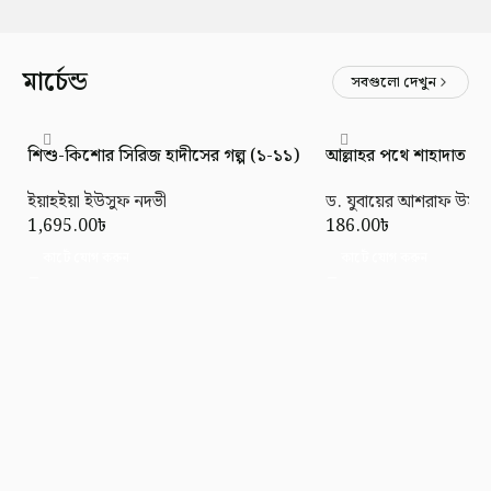
মার্চেন্ড
সবগুলো দেখুন
শিশু-কিশোর সিরিজ হাদীসের গল্প (১-১১)
আল্লাহর পথে শাহাদাত (মর্য
ইয়াহইয়া ইউসুফ নদভী
ড. যুবায়ের আশরাফ উসমা
1,695.00
৳
186.00
৳
কার্টে যোগ করুন
কার্টে যোগ করুন