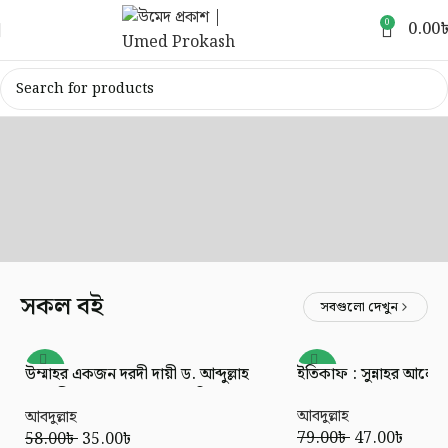
0
0.00
সকল বই
সবগুলো দেখুন
-40%
-41%
উম্মাহর একজন দরদী দায়ী ড. আব্দুল্লাহ
ইতিকাফ : সুন্নাহর আলো
জাহাঙ্গীর রহ.কে যেমন দেখেছি
আবদুল্লাহ
আবদুল্লাহ
79.00
৳
47.00
৳
58.00
৳
35.00
৳