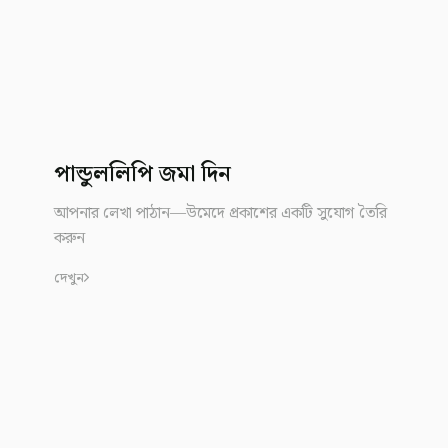
পান্ডুললিপি জমা দিন
আপনার লেখা পাঠান—উমেদে প্রকাশের একটি সুযোগ তৈরি
করুন
দেখুন