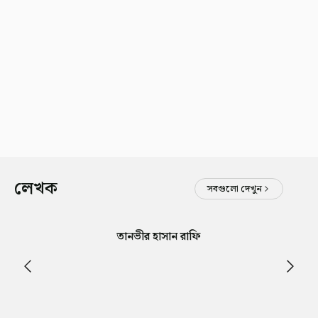
লেখক
সবগুলো দেখুন
তানভীর হাসান রাফি