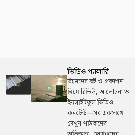
ভিডিও গ্যালারি
উমেদের বই ও প্রকাশনা
নিয়ে রিভিউ, আলোচনা ও
ইনসাইটফুল ভিডিও
কনটেন্ট—সব একসাথে।
দেখুন পাঠকদের
অভিজ্ঞতা, লেখকদের