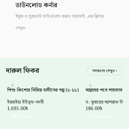
ডাউনলোড কর্নার
ইবুক ও বুকলেট ডাউনলোড করুন সহজেই, এক ক্লিকে
দেখুন
দারুল ফিকর
সবগুলো দেখুন
শিশু-কিশোর সিরিজ হাদীসের গল্প (১-১১)
আল্লাহর পথে শাহাদাত (মর্য
ইয়াহইয়া ইউসুফ নদভী
ড. যুবায়ের আশরাফ উসমা
1,695.00
৳
186.00
৳
কার্টে যোগ করুন
কার্টে যোগ করুন