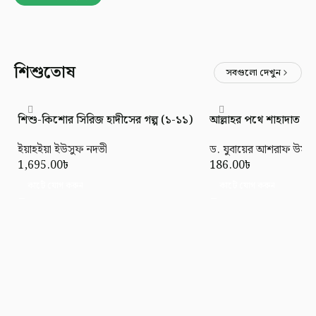
শিশুতোষ
সবগুলো দেখুন
শিশু-কিশোর সিরিজ হাদীসের গল্প (১-১১)
আল্লাহর পথে শাহাদাত (মর্য
ইয়াহইয়া ইউসুফ নদভী
ড. যুবায়ের আশরাফ উসমা
1,695.00
৳
186.00
৳
কার্টে যোগ করুন
কার্টে যোগ করুন