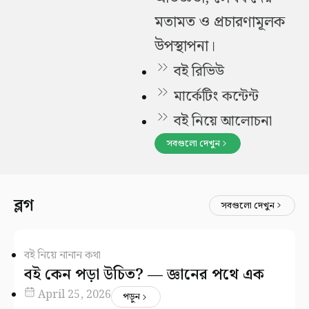
মতামত ও প্রচারণামূলক
উপস্থাপনা।
বই রিভিউ
মার্কেটিং কন্টেন্ট
বই নিয়ে আলোচনা
সবগুলো দেখুন
ব্লগ
সবগুলো দেখুন
বই নিয়ে নানান কথা
বই কেন পড়া উচিত? — জ্ঞানের পথে এক
অনন্য সঙ্গী
April 25, 2026
পড়ুন