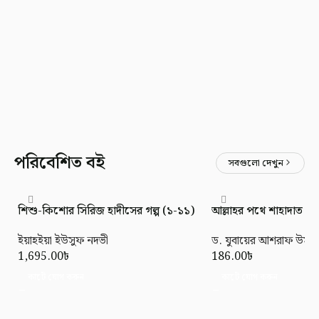
পরিবেশিত বই
সবগুলো দেখুন
শিশু-কিশোর সিরিজ হাদীসের গল্প (১-১১)
আল্লাহর পথে শাহাদাত (মর্য
ইয়াহইয়া ইউসুফ নদভী
ড. যুবায়ের আশরাফ উসমা
1,695.00
৳
186.00
৳
কার্টে যোগ করুন
কার্টে যোগ করুন