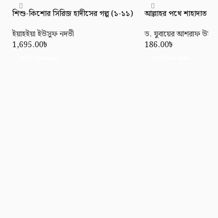
শিশু-কিশোর সিরিজ হাদীসের গল্প (১-১১)
আল্লাহর পথে শাহাদাত (মর্য
ইয়াহইয়া ইউসুফ নদভী
ড. যুবায়ের আশরাফ উসমা
1,695.00
৳
186.00
৳
কার্টে যোগ করুন
কার্টে যোগ করুন