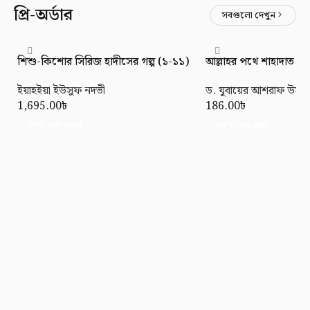
প্রি-অর্ডার
সবগুলো দেখুন
শিশু-কিশোর সিরিজ হাদীসের গল্প (১-১১)
আল্লাহর পথে শাহাদাত (মর্য
ইয়াহইয়া ইউসুফ নদভী
ড. যুবায়ের আশরাফ উসমা
1,695.00
৳
186.00
৳
কার্টে যোগ করুন
কার্টে যোগ করুন